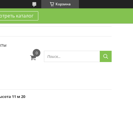
Корзина
треть каталог
кты
сота 11 м 20