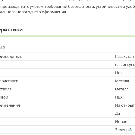
 производятся с учетом требований безопасности, устойчивости и удо
ального новогоднего оформления.
еристики
ые
оизводитель
Казахстан
а
ель искус
Нет
подставки
Металл
ствола
металл
хвои
ПВХ
рименения
На открыт
Да
Новое
Зеленый