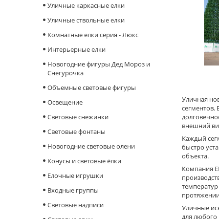
Уличные каркасные елки
Уличные ствольные елки
Комнатные елки серия - Люкс
Интерьерные елки
Новогодние фигуры Дед Мороз и
Снегурочка
Объемные световые фигуры
Уличная но
Освещение
сегментов. 
Cветовые снежинки
долговечно
внешний ви
Световые фонтаны
Каждый сегм
Новогодние световые олени
быстро уста
объекта.
Конусы и световые ёлки
Компания EL
Елочные игрушки
производст
температур 
Входные группы
протяжении
Световые надписи
Уличные иск
для любого