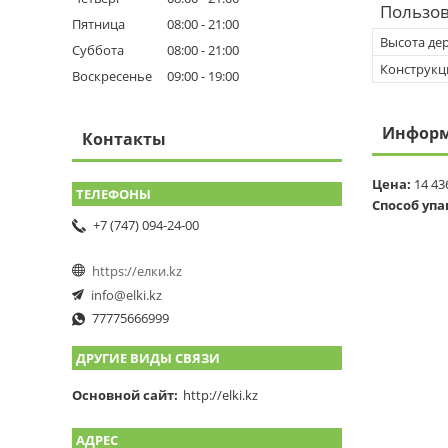
Пользов
Пятница
08:00
21:00
Высота де
Суббота
08:00
21:00
Конструкц
Воскресенье
09:00
19:00
Информ
Контакты
Цена:
14 43
Способ упа
+7 (747) 094-24-00
https://елки.kz
info@elki.kz
77775666999
ДРУГИЕ ВИДЫ СВЯЗИ
Основной сайт
http://elki.kz