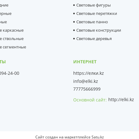
дние
Световые фигуры
ерные
Световые перетяжки
ные
Световые панно
е каркасные
Световые конструкции
е ствольные
Световые деревья
е сегментные
 094-24-00
https://елки.kz
info@elki.kz
77775666999
http://elki.kz
Основной сайт
Сайт создан на маркетплейсе
Satu.kz