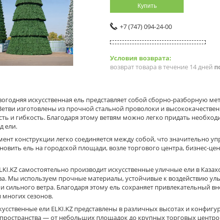
Купить
+7 (747) 094-24-00
возврат товара в течение 14 дней
п
вогодняя искусственная ель представляет собой сборно-разборную ме
Ветви изготовлены из прочной стальной проволоки и высококачествен
сть и гибкость. Благодаря этому ветвям можно легко придать необхо
д ели.
ент конструкции легко соединяется между собой, что значительно уп
новить ель на городской площади, возле торгового центра, бизнес-це
KI.KZ самостоятельно производит искусственные уличные ели в Казахс
ва. Мы используем прочные материалы, устойчивые к воздействию уль
и сильного ветра. Благодаря этому ель сохраняет привлекательный в
 многих сезонов.
усственные ели ELKI.KZ представлены в различных высотах и конфиг
 пространства — от небольших площадок до крупных торговых центров