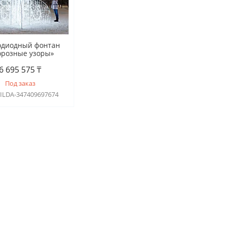
одиодный фонтан
розные узоры»
6 695 575 ₸
Под заказ
TILDA-347409697674