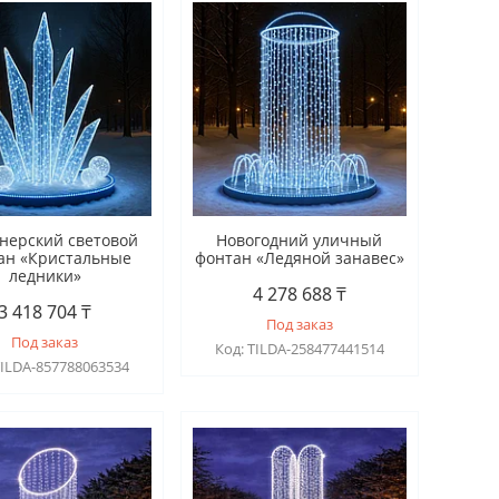
нерский световой
Новогодний уличный
ан «Кристальные
фонтан «Ледяной занавес»
ледники»
4 278 688 ₸
3 418 704 ₸
Под заказ
Под заказ
TILDA-258477441514
TILDA-857788063534