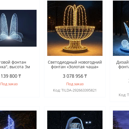
товой фонтан
Светодиодный новогодний
Дизай
чка", высота 3м
фонтан «Золотая чаша»
фонт
 139 800 ₸
3 078 956 ₸
Под заказ
Под заказ
TILDA-292663395821