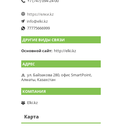
+7 (747) 094-24-00
https://елки.kz
info@elki.kz
77775666999
ДРУГИЕ ВИДЫ СВЯЗИ
Основной сайт
http://elki.kz
ул. Байзакова 280, офис SmartPoint,
Алматы, Казахстан
Elki.kz
Карта