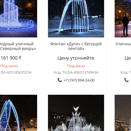
иодный уличный
Фонтан «Дуги» с бегущей
Уличны
«Северный вихрь»
лентой»
 161 900 ₸
Цену уточняйте
Це
Под заказ
Под заказ
LDA-435745635254
TILDA-406573749934
+7 (747) 094-24-00