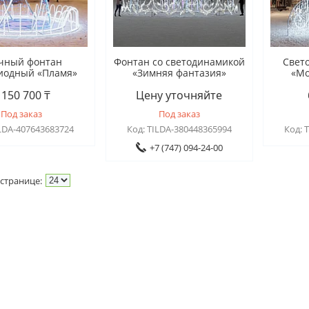
чный фонтан
Фонтан со светодинамикой
Свет
иодный «Пламя»
«Зимняя фантазия»
«Мо
 150 700 ₸
Цену уточняйте
Под заказ
Под заказ
LDA-407643683724
TILDA-380448365994
+7 (747) 094-24-00