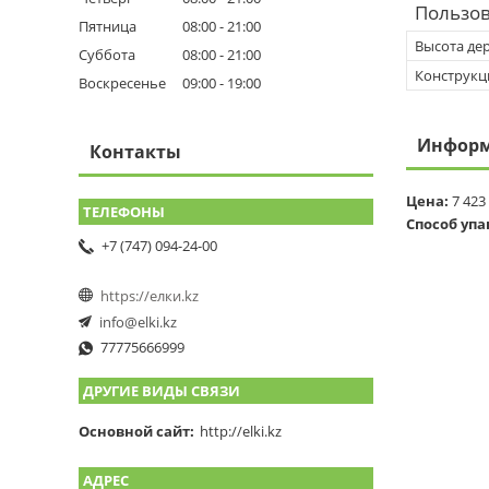
Пользов
Пятница
08:00
21:00
Высота де
Суббота
08:00
21:00
Конструкц
Воскресенье
09:00
19:00
Информ
Контакты
Цена:
7 423
Способ упа
+7 (747) 094-24-00
https://елки.kz
info@elki.kz
77775666999
ДРУГИЕ ВИДЫ СВЯЗИ
Основной сайт
http://elki.kz