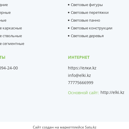
дние
Световые фигуры
ерные
Световые перетяжки
ные
Световые панно
е каркасные
Световые конструкции
е ствольные
Световые деревья
е сегментные
 094-24-00
https://елки.kz
info@elki.kz
77775666999
http://elki.kz
Основной сайт
Сайт создан на маркетплейсе
Satu.kz