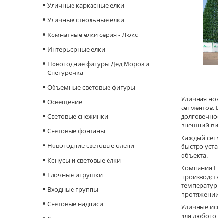
Уличные каркасные елки
Уличные ствольные елки
Комнатные елки серия - Люкс
Интерьерные елки
Новогодние фигуры Дед Мороз и
Снегурочка
Объемные световые фигуры
Уличная но
Освещение
сегментов. 
Cветовые снежинки
долговечно
внешний ви
Световые фонтаны
Каждый сегм
Новогодние световые олени
быстро уста
объекта.
Конусы и световые ёлки
Компания EL
Елочные игрушки
производст
температур 
Входные группы
протяжении
Световые надписи
Уличные иск
для любого