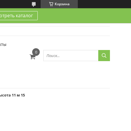
Корзина
треть каталог
кты
сота 11 м 15