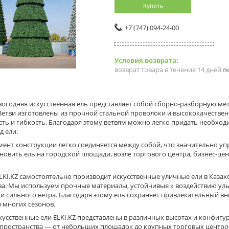
Купить
+7 (747) 094-24-00
возврат товара в течение 14 дней
п
вогодняя искусственная ель представляет собой сборно-разборную ме
Ветви изготовлены из прочной стальной проволоки и высококачествен
сть и гибкость. Благодаря этому ветвям можно легко придать необхо
д ели.
ент конструкции легко соединяется между собой, что значительно уп
новить ель на городской площади, возле торгового центра, бизнес-це
KI.KZ самостоятельно производит искусственные уличные ели в Казахс
ва. Мы используем прочные материалы, устойчивые к воздействию уль
и сильного ветра. Благодаря этому ель сохраняет привлекательный в
 многих сезонов.
усственные ели ELKI.KZ представлены в различных высотах и конфиг
 пространства — от небольших площадок до крупных торговых центров