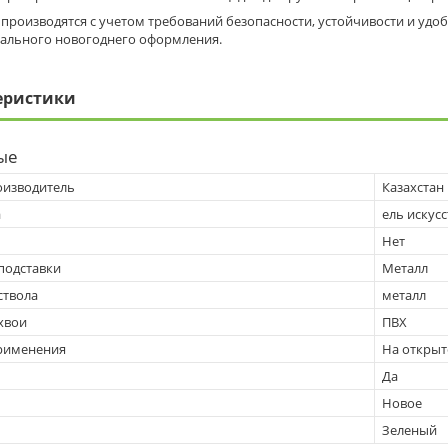
 производятся с учетом требований безопасности, устойчивости и удо
ального новогоднего оформления.
еристики
ые
оизводитель
Казахстан
а
ель искус
Нет
подставки
Металл
ствола
металл
хвои
ПВХ
рименения
На открыт
Да
Новое
Зеленый