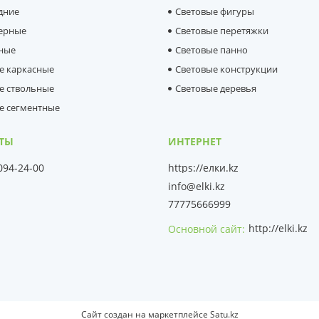
дние
Световые фигуры
ерные
Световые перетяжки
ные
Световые панно
е каркасные
Световые конструкции
е ствольные
Световые деревья
е сегментные
 094-24-00
https://елки.kz
info@elki.kz
77775666999
http://elki.kz
Основной сайт
Сайт создан на маркетплейсе
Satu.kz