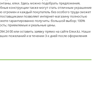
онтаны, елки. Здесь можно подобрать предложения,
обные конструкции также могут стать отличным украшение
но огромен и каждый покупатель без особого труда сможет
 поставщиками позволяет интернет-магазину полностью
можете гарантированно получить: большой выбор; 100%
ность; приемлемые и реальные цены.
4 24 00 или оставить заявку прямо на сайте Елки.kz. Наши
ваших пожеланий и в течении 3-х дней после оформления