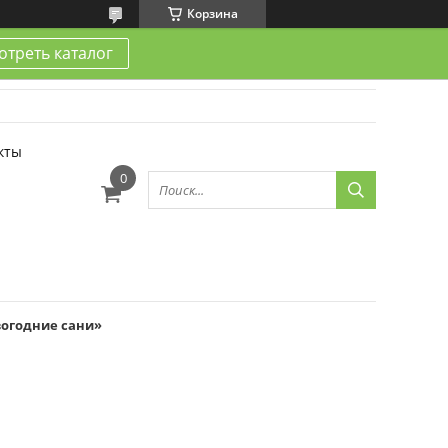
Корзина
треть каталог
кты
вогодние сани»