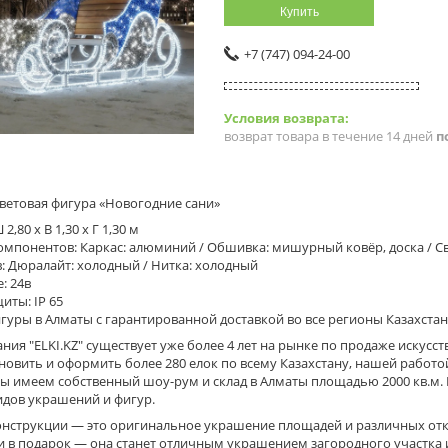
Купить
+7 (747) 094-24-00
возврат товара в течение 14 дней
п
ветовая фигура «Новогодние сани»
2,80 x В 1,30 x Г 1,30 м
мпонентов: Каркас: алюминий / Обшивка: мишурный ковёр, доска / Св
: Дюралайт: холодный / Нитка: холодный
: 24в
иты: IP 65
гуры в Алматы с гарантированной доставкой во все регионы Казахстана
ия "ELKI.KZ" существует уже более 4 лет на рынке по продаже искусс
новить и оформить более 280 елок по всему Казахстану, нашей работ
ы имеем собственный шоу-рум и склад в Алматы площадью 2000 кв.м. 
идов украшений и фигур.
онструкции — это оригинальное украшение площадей и различных о
 в подарок — она станет отличным украшением загородного участка ил