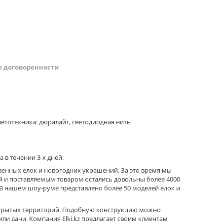
о договоренности
етотехника: дюралайт, светодиодная нить
 в течении 3-х дней.
твенных елок и новогодних украшений. За это время мы
ой и поставляемым товаром остались довольны более 4000
В нашем шоу-руме представлено более 50 моделей елок и
ткрытых территорий. Подобную конструкцию можно
и дачи. Компания Elki.kz предлагает своим клиентам