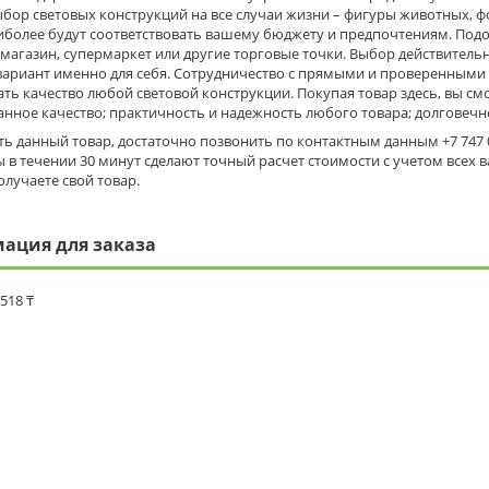
бор световых конструкций на все случаи жизни – фигуры животных, ф
иболее будут соответствовать вашему бюджету и предпочтениям. Под
 магазин, супермаркет или другие торговые точки. Выбор действитель
вариант именно для себя. Сотрудничество с прямыми и проверенными
ть качество любой световой конструкции. Покупая товар здесь, вы с
нное качество; практичность и надежность любого товара; долговеч
ь данный товар, достаточно позвонить по контактным данным +7 747 09
 в течении 30 минут сделают точный расчет стоимости с учетом всех 
олучаете свой товар.
ация для заказа
 518 ₸