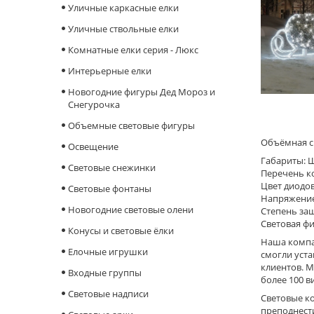
Уличные каркасные елки
Уличные ствольные елки
Комнатные елки серия - Люкс
Интерьерные елки
Новогодние фигуры Дед Мороз и
Снегурочка
Объемные световые фигуры
Объёмная с
Освещение
Габариты: Ш 
Cветовые снежинки
Перечень ко
Цвет диодов
Световые фонтаны
Напряжение
Новогодние световые олени
Степень защ
Световая фи
Конусы и световые ёлки
Наша компан
Елочные игрушки
смогли уста
клиентов. М
Входные группы
более 100 в
Световые надписи
Световые к
преподнести