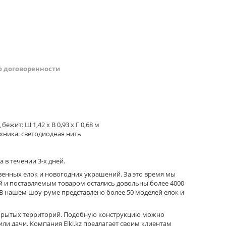
о договоренности
 бежит: Ш 1,42 x В 0,93 x Г 0,68 м
хника: светодиодная нить
 в течении 3-х дней.
твенных елок и новогодних украшений. За это время мы
ой и поставляемым товаром остались довольны более 4000
В нашем шоу-руме представлено более 50 моделей елок и
ткрытых территорий. Подобную конструкцию можно
и дачи. Компания Elki.kz предлагает своим клиентам