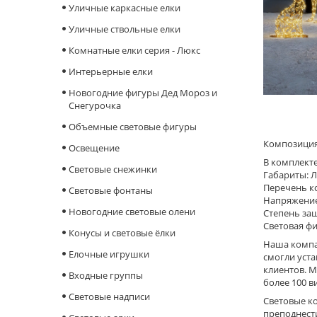
Уличные каркасные елки
Уличные ствольные елки
Комнатные елки серия - Люкс
Интерьерные елки
Новогодние фигуры Дед Мороз и
Снегурочка
Объемные световые фигуры
Композиция
Освещение
В комплекте:
Cветовые снежинки
Габариты: Лис
Перечень ко
Световые фонтаны
Напряжение
Новогодние световые олени
Степень защ
Световая фи
Конусы и световые ёлки
Наша компан
Елочные игрушки
смогли уста
клиентов. М
Входные группы
более 100 в
Световые надписи
Световые к
преподнести