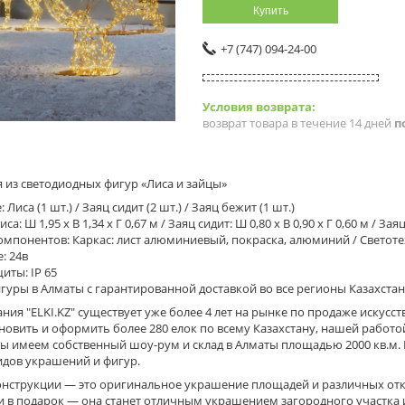
Купить
+7 (747) 094-24-00
возврат товара в течение 14 дней
п
 из светодиодных фигур «Лиса и зайцы»
 Лиса (1 шт.) / Заяц сидит (2 шт.) / Заяц бежит (1 шт.)
а: Ш 1,95 x В 1,34 x Г 0,67 м / Заяц сидит: Ш 0,80 x В 0,90 x Г 0,60 м / Заяц
мпонентов: Каркас: лист алюминиевый, покраска, алюминий / Светоте
: 24в
иты: IP 65
гуры в Алматы с гарантированной доставкой во все регионы Казахстана
ия "ELKI.KZ" существует уже более 4 лет на рынке по продаже искусс
новить и оформить более 280 елок по всему Казахстану, нашей работ
ы имеем собственный шоу-рум и склад в Алматы площадью 2000 кв.м. 
идов украшений и фигур.
онструкции — это оригинальное украшение площадей и различных о
 в подарок — она станет отличным украшением загородного участка ил