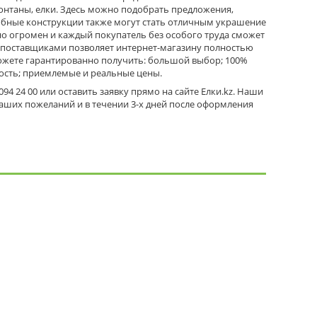
онтаны, елки. Здесь можно подобрать предложения,
обные конструкции также могут стать отличным украшение
но огромен и каждый покупатель без особого труда сможет
 поставщиками позволяет интернет-магазину полностью
можете гарантированно получить: большой выбор; 100%
ность; приемлемые и реальные цены.
4 24 00 или оставить заявку прямо на сайте Елки.kz. Наши
ваших пожеланий и в течении 3-х дней после оформления