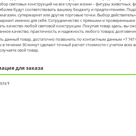
бор световых конструкций на все случаи жизни – фигуры животных, ф
иболее будут соответствовать вашему бюджету и предпочтениям. Под
 магазин, супермаркет или другие торговые точки. Выбор действитель
вариант именно для себя. Сотрудничество с прямыми и проверенными
ть качество любой световой конструкции. Покупая товар здесь, вы с
нное качество; практичность и надежность любого товара; долговеч
ь данный товар, достаточно позвонить по контактным данным +7 747 09
 в течении 30 минут сделают точный расчет стоимости с учетом всех 
олучаете свой товар.
ация для заказа
 974 ₸