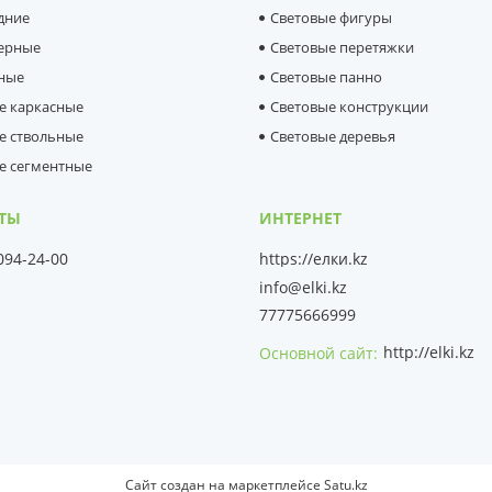
дние
Световые фигуры
ерные
Световые перетяжки
ные
Световые панно
е каркасные
Световые конструкции
е ствольные
Световые деревья
е сегментные
 094-24-00
https://елки.kz
info@elki.kz
77775666999
http://elki.kz
Основной сайт
Сайт создан на маркетплейсе
Satu.kz