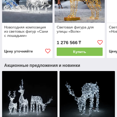
Новогодняя композиция
Световая фигура для
Свет
из световых фигур «Сани
улицы «Волк»
«Нов
с лошадьми»
1 276 566
₸
Цену уточняйте
Цен
Купить
Акционные предложения и новинки