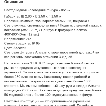
Описание
Светодиодная новогодняя фигура «Лось»
Габариты: Ш 2,80 x В 2,50 x Г 1,50 м
Перечень компонентов: Каркас: алюминий, покраска /
Светотехника: светодиодная нить / Подиум: стальной каркас с
покраской (3x2 - 2шт.) / Пригрузы: тротуарная плитка
400*400*40мм (12 шт.)
Напряжение: 24в
Степень защиты: IP 65
Цвет: Золотой
Световая фигуры в Алматы с гарантированной доставкой во
все регионы Казахстана в течении 3-х дней.
Наша компания "ELKI.KZ" существует уже более 4 лет на
рынке по продаже искусственных елок и новогодних
украшений. За это время мы смогли установить и оформить
более 280 елок по всему Казахстану, нашей работой и
поставляемым товаром остались довольны более 4000
клиентов. Мы имеем собственный шоу-рум и склад в Алматы
площадью 2000 кв.м. В нашем шоу-руме представлено более
50 моделей елок и более 100 видов украшений и фигур.
Световые конструкции — это оригинальное украшение
площадей и различных открытых территорий. Подобную