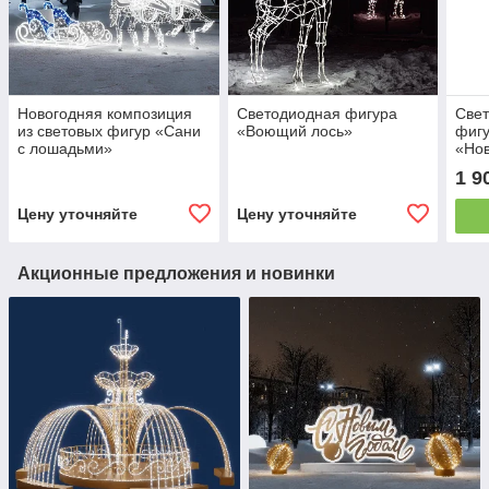
Новогодняя композиция
Светодиодная фигура
Свет
из световых фигур «Сани
«Воющий лось»
фиг
с лошадьми»
«Нов
мор
1 9
Цену уточняйте
Цену уточняйте
Акционные предложения и новинки