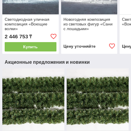
Светодиодная уличная
Новогодняя композиция
Све
композиция «Воющие
из световых фигур «Сани
«Во
волки»
с лошадьми»
2 446 753
₸
Цену уточняйте
Цен
Купить
Акционные предложения и новинки