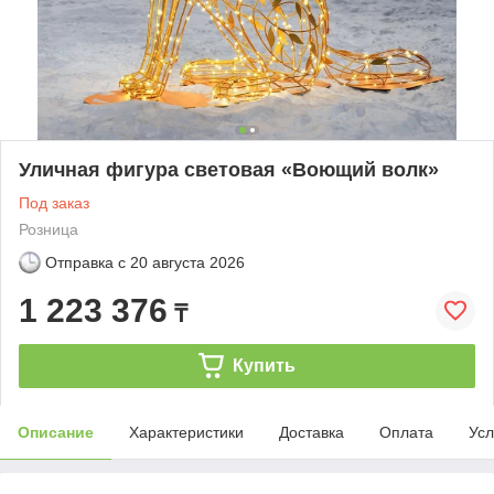
Уличная фигура световая «Воющий волк»
Под заказ
Розница
Отправка с
20 августа 2026
1 223 376
₸
Купить
Описание
Характеристики
Доставка
Оплата
Усл