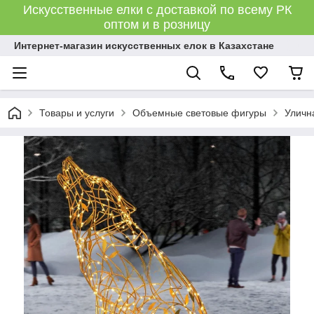
Искусственные елки с доставкой по всему РК
оптом и в розницу
Интернет-магазин искусственных елок в Казахстане
Товары и услуги
Объемные световые фигуры
Уличн