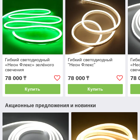
Гибкий светодиодный
Гибкий светодиодный
Гибк
«Неон Флекс» зелёного
"Неон Флекс"
«Нео
свечения
свеч
78 000
78 000
78 
₸
₸
Купить
Купить
Акционные предложения и новинки