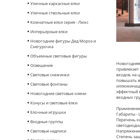
Уличные каркасные елки
Уличные ствольные елки
Комнатные елки серия - Люкс
Интерьерные елки
Новогодние фигуры Дед Мороз и
Снегурочка
Объемные световые фигуры
Новогодняя 
Освещение
привлекает 
Cветовые снежинки
входов, на 
повышать в
Световые фонтаны
иллюминаци
эффектный 
Новогодние световые олени
входных гру
Конусы и световые ёлки
Применение
Елочные игрушки
Габариты - Ш
Перечень ко
Входные группы
светодиодна
Световые надписи
Напряжение
Степень защ