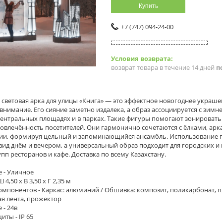
Купить
+7 (747) 094-24-00
возврат товара в течение 14 дней
п
световая арка для улицы «Книга» — это эффектное новогоднее украше
внимание. Его сияние заметно издалека, а образ ассоциируется с зим
центральных площадях и в парках. Такие фигуры помогают зонировать
овлечённость посетителей. Они гармонично сочетаются с ёлками, ар
и, формируя цельный и запоминающийся ансамбль. Использование пр
вид днём и вечером, а универсальный образ подходит для городских 
пп ресторанов и кафе. Доставка по всему Казахстану.
 - Уличное
 4,50 x В 3,50 x Г 2,35 м
мпонентов - Каркас: алюминий / Обшивка: композит, поликарбонат, плё
я лента, прожектор
 - 24в
иты - IP 65