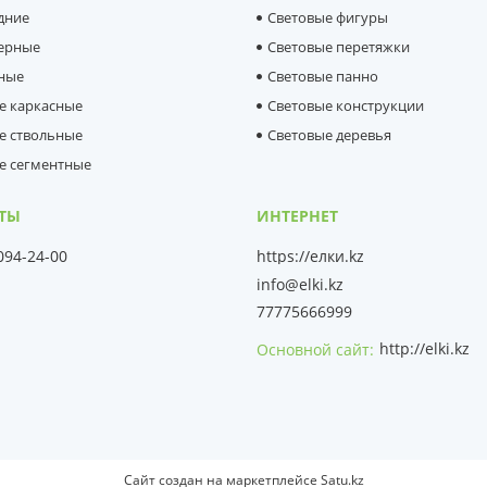
дние
Световые фигуры
ерные
Световые перетяжки
ные
Световые панно
е каркасные
Световые конструкции
е ствольные
Световые деревья
е сегментные
 094-24-00
https://елки.kz
info@elki.kz
77775666999
http://elki.kz
Основной сайт
Сайт создан на маркетплейсе
Satu.kz