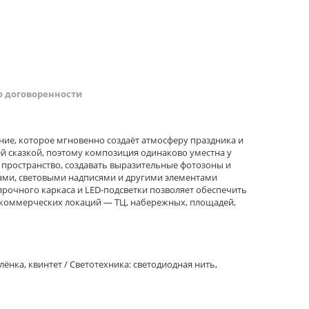
о договоренности
ние, которое мгновенно создаёт атмосферу праздника и
ней сказкой, поэтому композиция одинаково уместна у
 пространство, создавать выразительные фотозоны и
ками, световыми надписями и другими элементами
очного каркаса и LED-подсветки позволяет обеспечить
и коммерческих локаций — ТЦ, набережных, площадей,
нка, квинтет / Светотехника: светодиодная нить,