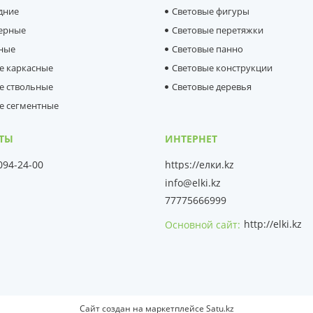
дние
Световые фигуры
ерные
Световые перетяжки
ные
Световые панно
е каркасные
Световые конструкции
е ствольные
Световые деревья
е сегментные
 094-24-00
https://елки.kz
info@elki.kz
77775666999
http://elki.kz
Основной сайт
Сайт создан на маркетплейсе
Satu.kz