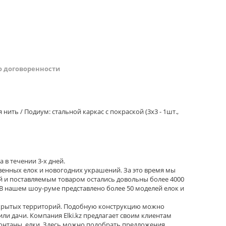
о договоренности
ить / Подиум: стальной каркас с покраской (3x3 - 1шт.,
 в течении 3-х дней.
твенных елок и новогодних украшений. За это время мы
ой и поставляемым товаром остались довольны более 4000
В нашем шоу-руме представлено более 50 моделей елок и
ткрытых территорий. Подобную конструкцию можно
и дачи. Компания Elki.kz предлагает своим клиентам
онтаны, елки. Здесь можно подобрать предложения,