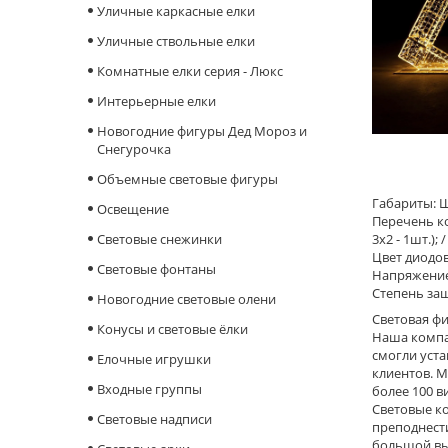
Уличные каркасные елки
Уличные ствольные елки
Комнатные елки серия - Люкс
Интерьерные елки
Новогодние фигуры Дед Мороз и
Снегурочка
Объемные световые фигуры
Габариты: Ш 
Освещение
Перечень ко
Cветовые снежинки
3x2 - 1шт.);
Цвет диодов
Световые фонтаны
Напряжение
Степень защ
Новогодние световые олени
Световая фи
Конусы и световые ёлки
Наша компан
смогли уста
Елочные игрушки
клиентов. М
Входные группы
более 100 в
Световые к
Световые надписи
преподнести
большой вы