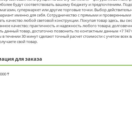
иболее будут соответствовать вашему бюджету и предпочтениям. Под
 магазин, супермаркет или другие торговые точки. Выбор действитель
вариант именно для себя. Сотрудничество с прямыми и проверенными
ть качество любой световой конструкции. Покупая товар здесь, вы с
нное качество; практичность и надежность любого товара; долговеч
ь данный товар, достаточно позвонить по контактным данным +7 747 09
 в течении 30 минут сделают точный расчет стоимости с учетом всех 
олучаете свой товар.
ация для заказа
 000 ₸