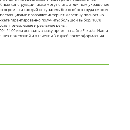
обные конструкции также могут стать отличным украшение
но огромен и каждый покупатель без особого труда сможет
 поставщиками позволяет интернет-магазину полностью
можете гарантированно получить: большой выбор; 100%
ность; приемлемые и реальные цены.
4 24 00 или оставить заявку прямо на сайте Елки.kz. Наши
ваших пожеланий и в течении 3-х дней после оформления