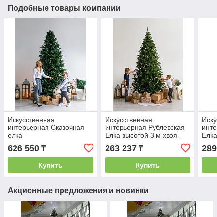
Подобные товары компании
Искусственная
Искусственная
Иску
интерьерная Сказочная
интерьерная Рублевская
инте
елка
Елка высотой 3 м хвоя-
Елка
пленка
хвоя
626 550
263 237
289
₸
₸
Купить
Купить
Акционные предложения и новинки