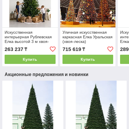
Искусственная
Уличная искусственная
Иску
интерьерная Рублевская
каркасная Елка Уральская
инте
Елка высотой 3 м хвоя-
(хвоя-леска)
Елка
пленка
хвоя
263 237
715 619
289
₸
₸
Купить
Купить
Акционные предложения и новинки