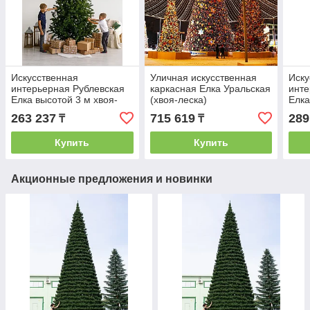
Искусственная
Уличная искусственная
Иску
интерьерная Рублевская
каркасная Елка Уральская
инте
Елка высотой 3 м хвоя-
(хвоя-леска)
Елка
пленка
хвоя
263 237
715 619
289
₸
₸
Купить
Купить
Акционные предложения и новинки