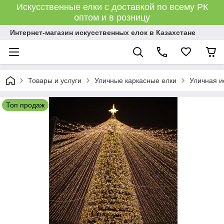
Искусственные елки с доставкой по всему РК
оптом и в розницу
Интернет-магазин искусственных елок в Казахстане
Товары и услуги
Уличные каркасные елки
Уличная и
Топ продаж