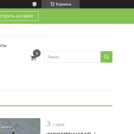
Корзина
треть каталог
кты
3
/ сент.