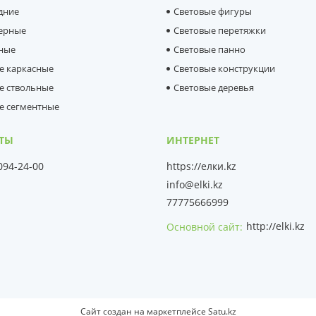
дние
Световые фигуры
ерные
Световые перетяжки
ные
Световые панно
е каркасные
Световые конструкции
е ствольные
Световые деревья
е сегментные
 094-24-00
https://елки.kz
info@elki.kz
77775666999
http://elki.kz
Основной сайт
Сайт создан на маркетплейсе
Satu.kz